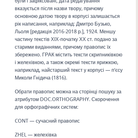
були і зафіксовані, дата редагування
вказується після назви твору, причому
основною датою твору в корпусі залишається
рік написання, наприклад: Дмитро Бузько,
Льоля [редакція 2016-2018 р.], 1924. Меншу
частину текстів ХІХ-початку ХХ ст. подано за
старими виданнями, причому правопис їх
збережено. ГРАК містить тексти скрипниківкою
і желехівкою, а також окремі тексти ярижкою,
наприклад, найстарший текст у корпусі — п’єсу
Миколи Гнідича (1816).
Обрати правопис можна на сторінці пошуку за
атрибутом DOC.ORTHOGRAPHY. Скорочення
для орфографічних систем:
CONT — сучасний правопис
ZHEL — желехівка