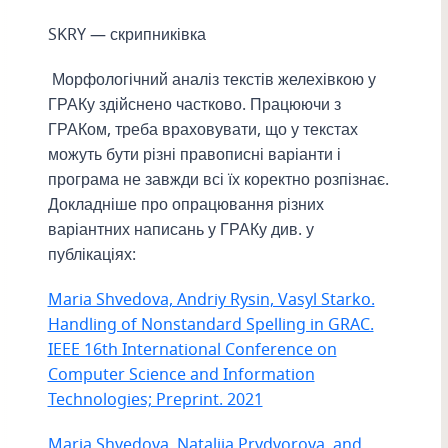
SKRY — скрипниківка
Морфологічний аналіз текстів желехівкою у
ГРАКу здійснено частково. Працюючи з
ГРАКом, треба враховувати, що у текстах
можуть бути різні правописні варіанти і
програма не завжди всі їх коректно розпізнає.
Докладніше про опрацювання різних
варіантних написань у ГРАКу див. у
публікаціях:
Maria Shvedova, Andriy Rysin, Vasyl Starko.
Handling of Nonstandard Spelling in GRAC.
IEEE 16th International Conference on
Computer Science and Information
Technologies; Preprint. 2021
Maria Shvedova, Nataliia Prydvorova, and