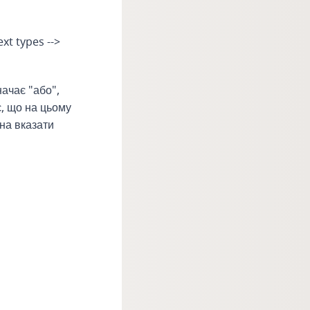
xt types -->
начає "або",
є, що на цьому
жна вказати