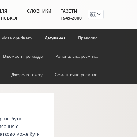
ДЛЯ
СЛОВНИКИ
ГАЗЕТИ
ЇНСЬКОЇ
1945-2000
Мова оригіналу
Датування
Правопис
Відомості про медіа
Регіональна розмітка
Джерело тексту
Семантична розмітка
р міг бути
исання є
датково може бути