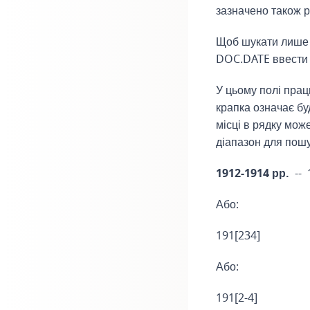
зазначено також р
Щоб шукати лише в 
DOC.DATE ввести р
У цьому полі прац
крапка означає бу
місці в рядку мож
діапазон для пошу
1912-1914 рр.
--
Або:
191[234]
Або:
191[2-4]