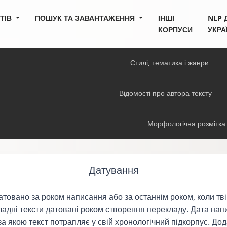
СТІВ
ПОШУК ТА ЗАВАНТАЖЕННЯ
ІНШІ
NLP 
КОРПУСИ
УКРА
Стилі, тематика і жанри
Відомості про автора тексту
Морфологічна розмітка
Датування
датовано за роком написання або за останнім роком, коли тві
адні тексти датовані роком створення перекладу. Дата нап
а якою текст потрапляє у свій хронологічний підкорпус. До