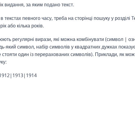
ік видання, за яким подано текст.
текстах певного часу, треба на сторінці пошуку у розділі Te
ік або кілька років.
юють регулярні вирази, які можна комбінувати (символ | оз
дь-який символ, набір символів у квадратних дужках показу
е стояти один із перерахованих символів). Приклади, як мо
ку:
 1912|1913|1914