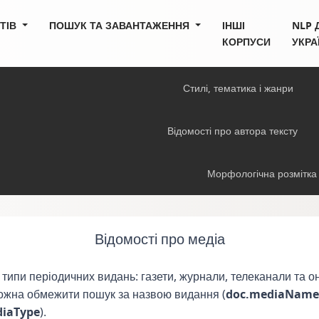
СТІВ
ПОШУК ТА ЗАВАНТАЖЕННЯ
ІНШІ
NLP 
КОРПУСИ
УКРА
Стилі, тематика і жанри
Відомості про автора тексту
Морфологічна розмітка
Відомості про медіа
и типи періодичних видань: газети, журнали, телеканали та 
можна обмежити пошук за назвою видання (
doc.mediaName
diaType
).