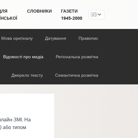
ДЛЯ
СЛОВНИКИ
ГАЗЕТИ
ЇНСЬКОЇ
1945-2000
Мова оригіналу
Датування
Правопис
Відомості про медіа
Регіональна розмітка
Джерело тексту
Семантична розмітка
онлайн-ЗМІ. На
) або типом