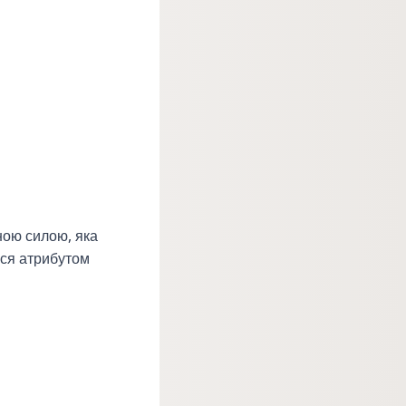
ною силою, яка
еся атрибутом