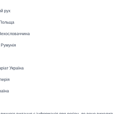
й рух
Польща
ехословаччина
Румунія
іат Україна
перія
аїна
дичного видання є інформація про регіон, де воно виходить