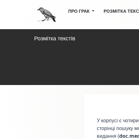
ПРО ГРАК
РОЗМІТКА ТЕК
Розмітка текстів
У корпусі є чотир
сторінці пошуку 
видання (
doc.me