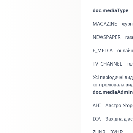
doc.mediaType
MAGAZINE журн
NEWSPAPER газ
E_MEDIA онлайн
TV_CHANNEL тел
Усі періодичні ви
контролювала вид
doc.mediaAdmin
AHI Австро-Угорс
DIA Західна діа
ZUNR ЗУНР