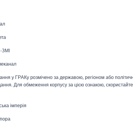
ал
ета
-ЗМІ
еканал
дання у ГРАКу розмічено за державою, регіоном або політич
ання. Для обмеження корпусу за цією ознакою, скористайт
ька імперія
спора