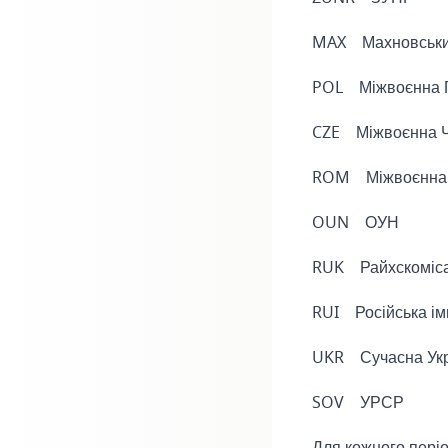
MAX Махновськи
POL Міжвоєнна 
CZE Міжвоєнна Ч
ROM Міжвоєнна 
OUN ОУН
RUK Райхскомісар
RUI Російська ім
UKR Сучасна Укр
SOV УРСР
Для кожного періо