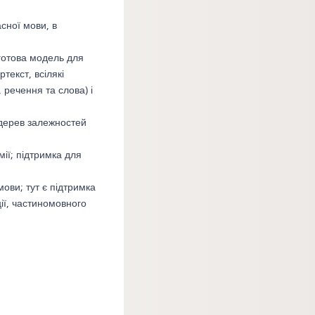
сної мови, в
готова модель для
текст, всілякі
 речення та слова) і
дерев залежностей
ії; підтримка для
ви; тут є підтримка
ції, частиномовного