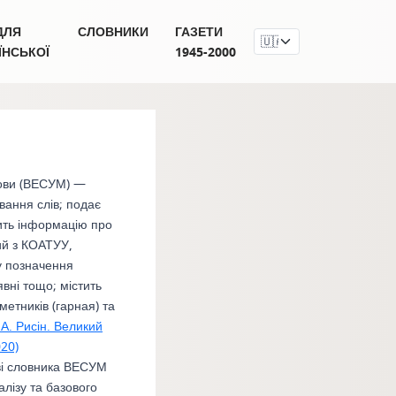
ДЛЯ
СЛОВНИКИ
ГАЗЕТИ
ЇНСЬКОЇ
1945-2000
мови (ВЕСУМ) —
вання слів; подає
тить інформацію про
ий з КОАТУУ,
му позначення
явні тощо; містить
етників (гарная) та
 А. Рисін. Великий
020)
ові словника ВЕСУМ
алізу та базового