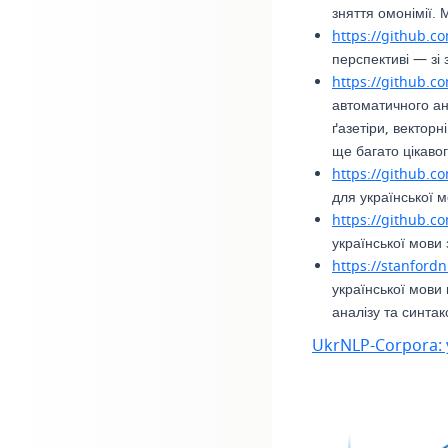
зняття омонімії.
https://github.c
перспективі — зі
https://github.c
автоматичного ано
ґазетіри, векторн
ще багато цікаво
https://github.c
для української 
https://github.
української мови
https://stanfordn
української мови 
аналізу та синтак
UkrNLP-Corpora: 