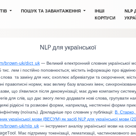
СТІВ
ПОШУК ТА ЗАВАНТАЖЕННЯ
ІНШІ
NLP 
КОРПУСИ
УКРА
NLP для української
om/brown-uk/dict_uk
— Великий електронний словник української 
6 тис. лем і постійно поповнюється; містить інформацію про відміню
слова та заміну для них; охоплює абревіатури та скорочення; міс
вні правописні норми; має велику базу власних імен; синхронізован
назви, що з’явилися після декомунізації; має дуже компактну систе
егів для слів, що дає змогу легко додавати нові слова, групувати на
еякі рідкісні та розмовні форми, наприклад, нестягнені форми прикм
фінітиву (поїхать). Докладніше про словник у публікації:
В. Старко,
ник української мови (ВЕСУМ) як засіб NLP для української мови (2
om/brown-uk/nlp_uk
— інструмент аналізу української мови на осн
geTool. Має підтримку токенізації, лематизації, частиномовного ан