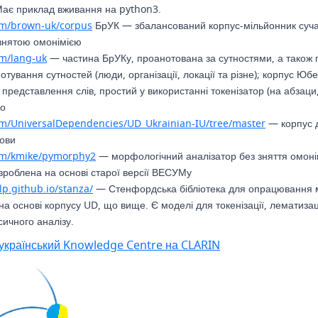
 Має приклад вживання на python3.
om/brown-uk/corpus
БрУК — збалансований корпус-мільйонник суча
 знятою омонімією
om/lang-uk
— частина БрУКу, проанотована за сутностями, а також 
тування сутностей (люди, організації, локації та різне); корпус Юбер
і представлення слів, простий у використанні токенізатор (на абзаци,
го
om/UniversalDependencies/UD_Ukrainian-IU/tree/master
— корпус 
мови
com/kmike/pymorphy2
— морфологічний аналізатор без зняття омонім
 зроблена на основі старої версії ВЕСУМу
lp.github.io/stanza/
— Стенфордська бібліотека для опрацювання мо
на основі корпусу UD, що вище. Є моделі для токенізації, лематиза
сичного аналізу.
український Knowledge Centre на CLARIN