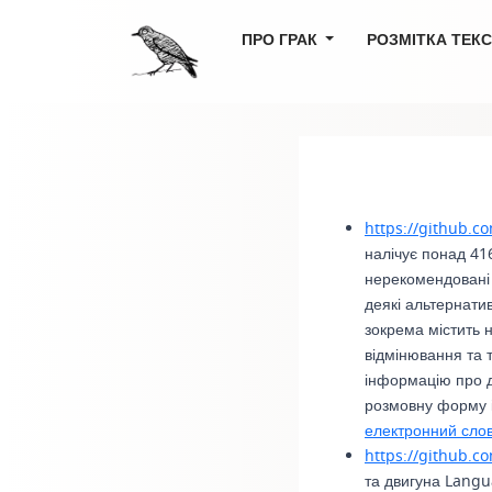
ПРО ГРАК
РОЗМІТКА ТЕК
https://github.c
налічує понад 41
нерекомендовані 
деякі альтернати
зокрема містить 
відмінювання та т
інформацію про д
розмовну форму ін
електронний слов
https://github.c
та двигуна Langua